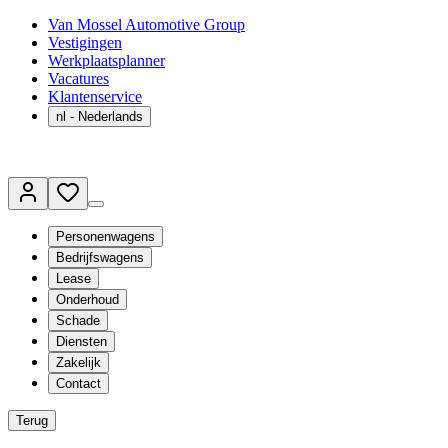
Van Mossel Automotive Group
Vestigingen
Werkplaatsplanner
Vacatures
Klantenservice
nl
- Nederlands
Personenwagens
Bedrijfswagens
Lease
Onderhoud
Schade
Diensten
Zakelijk
Contact
Terug