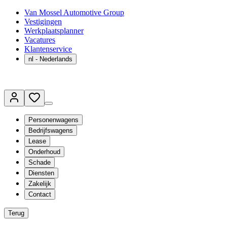
Van Mossel Automotive Group
Vestigingen
Werkplaatsplanner
Vacatures
Klantenservice
nl
- Nederlands
Personenwagens
Bedrijfswagens
Lease
Onderhoud
Schade
Diensten
Zakelijk
Contact
Terug