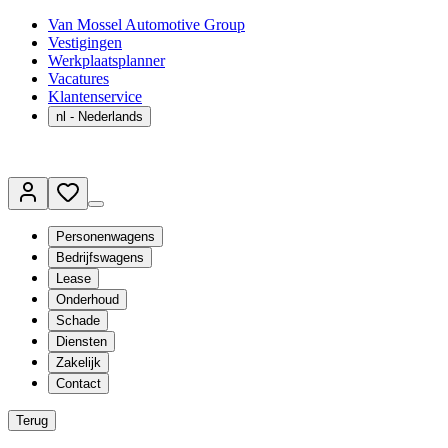
Van Mossel Automotive Group
Vestigingen
Werkplaatsplanner
Vacatures
Klantenservice
nl
- Nederlands
Personenwagens
Bedrijfswagens
Lease
Onderhoud
Schade
Diensten
Zakelijk
Contact
Terug