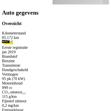
Auto gegevens
Overzicht
Kilometerstand
85.172 km
Eerste registratie
jan 2019
Brandstof
Benzine
Transmissie
Handgeschakeld
Vermogen
95 pk (70 kW)
Motorinhoud
999 cc
CO₂-uitstoot
115 g/km
Fijnstof uitstoot
0,2 mg/km
Emissieklasse