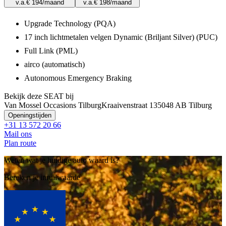
v.a.
€ 194
/maand
v.a.
€ 198
/maand
Upgrade Technology (PQA)
17 inch lichtmetalen velgen Dynamic (Briljant Silver) (PUC)
Full Link (PML)
airco (automatisch)
Autonomous Emergency Braking
Bekijk deze SEAT bij
Van Mossel Occasions Tilburg
Kraaivenstraat 13
5048 AB Tilburg
Openingstijden
+31 13 572 20 66
Mail ons
Plan route
Weten wat je huidige auto waard is?
Bereken je inruilwaarde