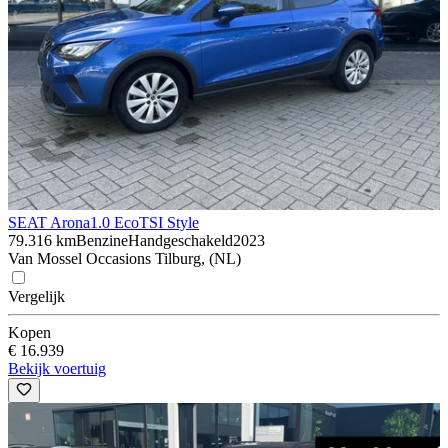
SEAT Arona
1.0 EcoTSI Style
79.316 km
Benzine
Handgeschakeld
2023
Van Mossel Occasions Tilburg, (NL)
Vergelijk
Kopen
€ 16.939
Bekijk voertuig