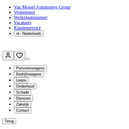
Van Mossel Automotive Group
Vestigingen
Werkplaatsplanner
Vacatures
Klantenservice
nl
- Nederlands
Personenwagens
Bedrijfswagens
Lease
Onderhoud
Schade
Diensten
Zakelijk
Contact
Terug