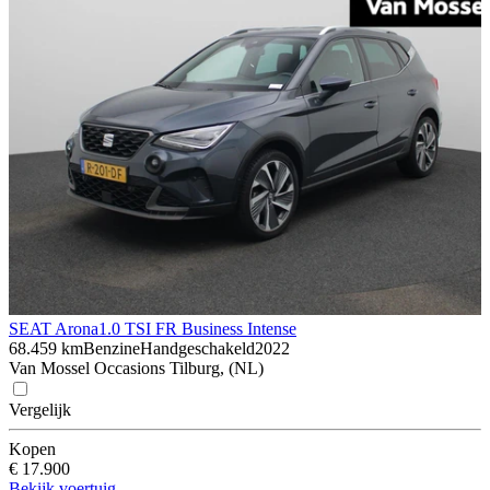
SEAT Arona
1.0 TSI FR Business Intense
68.459 km
Benzine
Handgeschakeld
2022
Van Mossel Occasions Tilburg, (NL)
Vergelijk
Kopen
€ 17.900
Bekijk voertuig