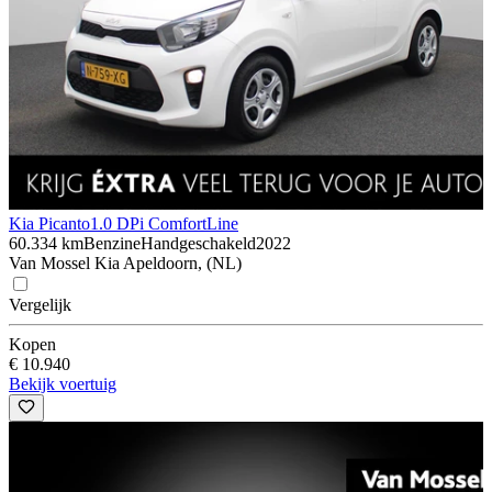
Kia Picanto
1.0 DPi ComfortLine
60.334 km
Benzine
Handgeschakeld
2022
Van Mossel Kia Apeldoorn, (NL)
Vergelijk
Kopen
€ 10.940
Bekijk voertuig