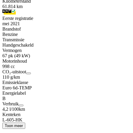
Kilometerstand
61.814 km
Eerste registratie
mei 2021
Brandstof
Benzine
Transmissie
Handgeschakeld
Vermogen
67 pk (49 kW)
Motorinhoud
998 cc
CO₂-uitstoot
110 g/km
Emissieklasse
Euro 6d-TEMP
Energielabel
B
Verbruik
4,2 l/100km
Kenteken
L-605-HK
Toon meer