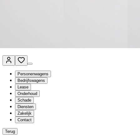
Van Mossel Automotive Group
Vestigingen
Werkplaatsplanner
Vacatures
Klantenservice
nl
- Nederlands
Personenwagens
Bedrijfswagens
Lease
Onderhoud
Schade
Diensten
Zakelijk
Contact
Terug