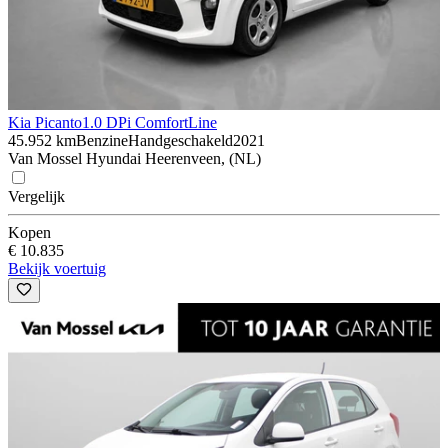
Kia Picanto
1.0 DPi ComfortLine
45.952 km
Benzine
Handgeschakeld
2021
Van Mossel Hyundai Heerenveen, (NL)
Vergelijk
Kopen
€ 10.835
Bekijk voertuig