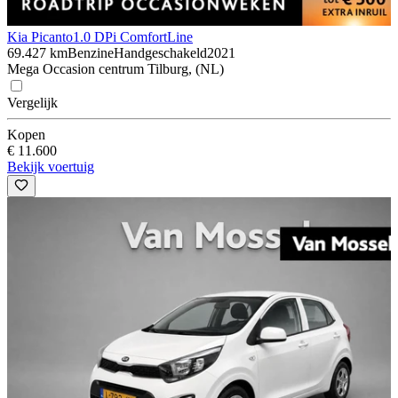
Kia Picanto
1.0 DPi ComfortLine
69.427 km
Benzine
Handgeschakeld
2021
Mega Occasion centrum Tilburg, (NL)
Vergelijk
Kopen
€ 11.600
Bekijk voertuig