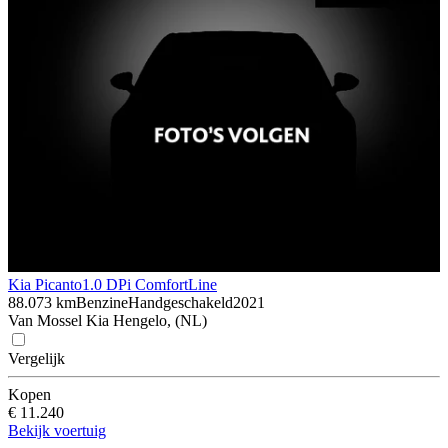
Kia Picanto
1.0 DPi ComfortLine
88.073 km
Benzine
Handgeschakeld
2021
Van Mossel Kia Hengelo, (NL)
Vergelijk
Kopen
€ 11.240
Bekijk voertuig