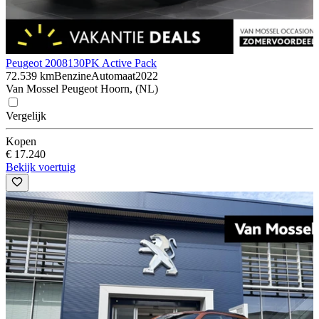
Peugeot 2008
130PK Active Pack
72.539 km
Benzine
Automaat
2022
Van Mossel Peugeot Hoorn, (NL)
Vergelijk
Kopen
€ 17.240
Bekijk voertuig