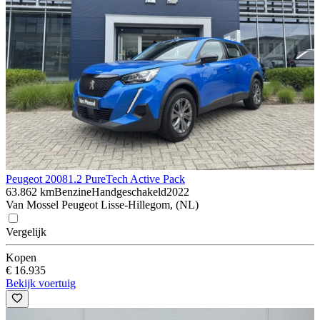
Peugeot 2008
1.2 PureTech Active Pack
63.862 km
Benzine
Handgeschakeld
2022
Van Mossel Peugeot Lisse-Hillegom, (NL)
Vergelijk
Kopen
€ 16.935
Bekijk voertuig