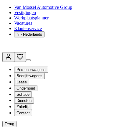
Van Mossel Automotive Group
Vestigingen
Werkplaatsplanner
Vacatures
Klantenservice
nl
- Nederlands
Personenwagens
Bedrijfswagens
Lease
Onderhoud
Schade
Diensten
Zakelijk
Contact
Terug