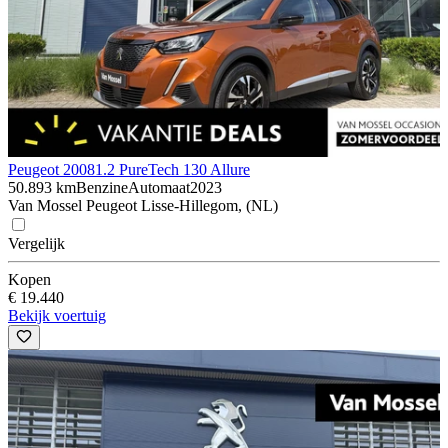
Peugeot 2008
1.2 PureTech 130 Allure
50.893 km
Benzine
Automaat
2023
Van Mossel Peugeot Lisse-Hillegom, (NL)
Vergelijk
Kopen
€ 19.440
Bekijk voertuig