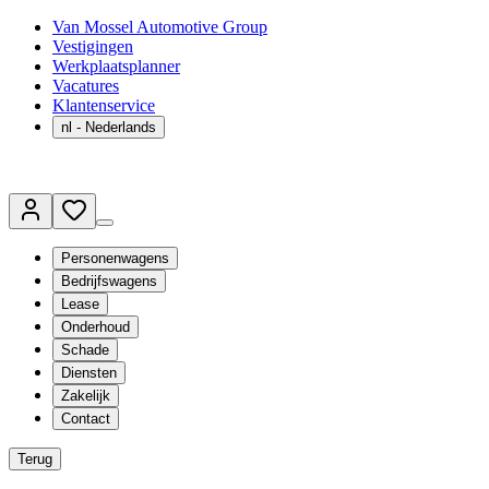
Van Mossel Automotive Group
Vestigingen
Werkplaatsplanner
Vacatures
Klantenservice
nl
- Nederlands
Personenwagens
Bedrijfswagens
Lease
Onderhoud
Schade
Diensten
Zakelijk
Contact
Terug