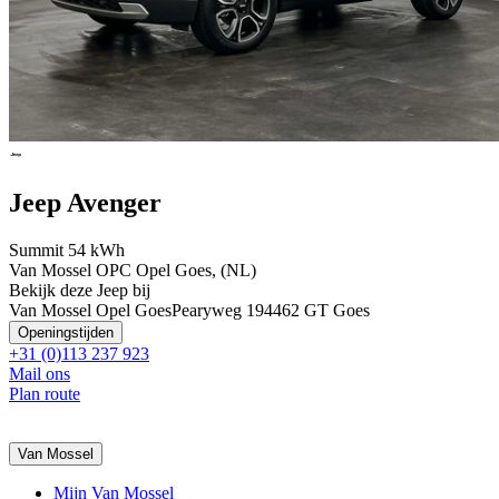
Jeep Avenger
Summit 54 kWh
Van Mossel OPC Opel Goes, (NL)
Bekijk deze Jeep bij
Van Mossel Opel Goes
Pearyweg 19
4462 GT Goes
Openingstijden
+31 (0)113 237 923
Mail ons
Plan route
Van Mossel
Mijn Van Mossel