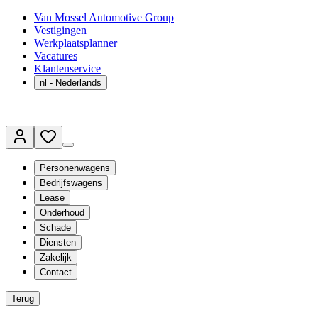
Van Mossel Automotive Group
Vestigingen
Werkplaatsplanner
Vacatures
Klantenservice
nl
- Nederlands
Personenwagens
Bedrijfswagens
Lease
Onderhoud
Schade
Diensten
Zakelijk
Contact
Terug