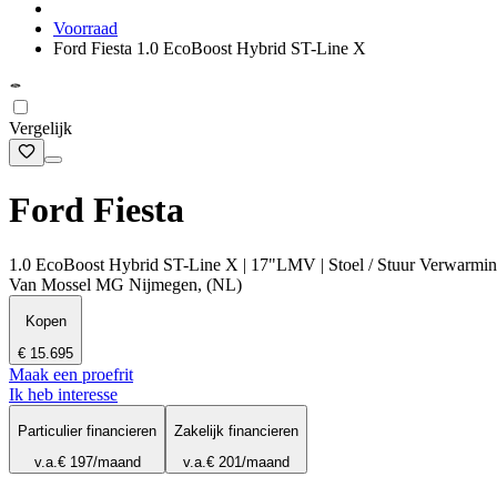
Voorraad
Ford Fiesta 1.0 EcoBoost Hybrid ST-Line X
Vergelijk
Ford Fiesta
1.0 EcoBoost Hybrid ST-Line X | 17"LMV | Stoel / Stuur Verwarming 
Van Mossel MG Nijmegen, (NL)
Kopen
€ 15.695
Maak een proefrit
Ik heb interesse
Particulier financieren
Zakelijk financieren
v.a.
€ 197
/maand
v.a.
€ 201
/maand