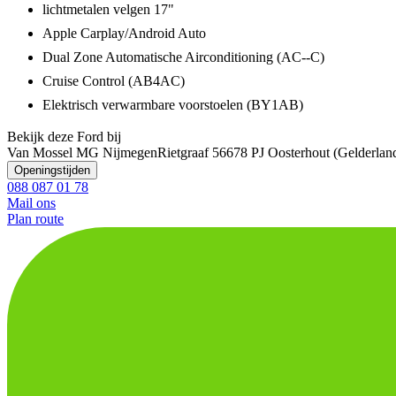
lichtmetalen velgen 17"
Apple Carplay/Android Auto
Dual Zone Automatische Airconditioning (AC--C)
Cruise Control (AB4AC)
Elektrisch verwarmbare voorstoelen (BY1AB)
Bekijk deze Ford bij
Van Mossel MG Nijmegen
Rietgraaf 5
6678 PJ Oosterhout (Gelderlan
Openingstijden
088 087 01 78
Mail ons
Plan route