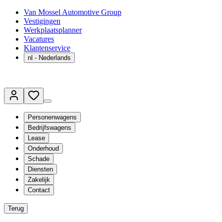
Van Mossel Automotive Group
Vestigingen
Werkplaatsplanner
Vacatures
Klantenservice
nl
- Nederlands
Personenwagens
Bedrijfswagens
Lease
Onderhoud
Schade
Diensten
Zakelijk
Contact
Terug