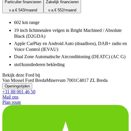
Particulier financieren
Zakelijk financieren
v.a.
€ 543
/maand
v.a.
€ 552
/maand
602 km range
19 inch lichtmetalen velgen in Bright Machined / Absolute
Black (D2GDA)
Apple CarPlay en Android Auto (draadloos), DAB+ radio en
Voice Control (IEVAU)
Dual Zone Automatische Airconditioning (DEATC) (AC G)
stof/kunstlederen bekleding
Bekijk deze Ford bij
Van Mossel Ford Breda
Minervum 7001C
4817 ZL Breda
Openingstijden
+31 88 001 46 50
Mail ons
Plan route