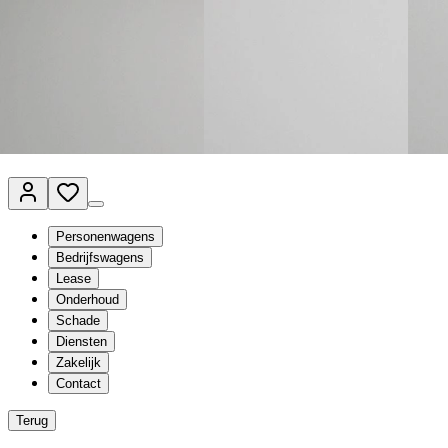
Van Mossel Automotive Group
Vestigingen
Werkplaatsplanner
Vacatures
Klantenservice
nl
- Nederlands
Personenwagens
Bedrijfswagens
Lease
Onderhoud
Schade
Diensten
Zakelijk
Contact
Terug