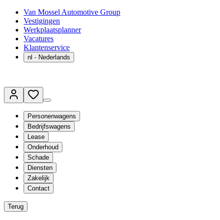
Van Mossel Automotive Group
Vestigingen
Werkplaatsplanner
Vacatures
Klantenservice
nl
- Nederlands
Personenwagens
Bedrijfswagens
Lease
Onderhoud
Schade
Diensten
Zakelijk
Contact
Terug