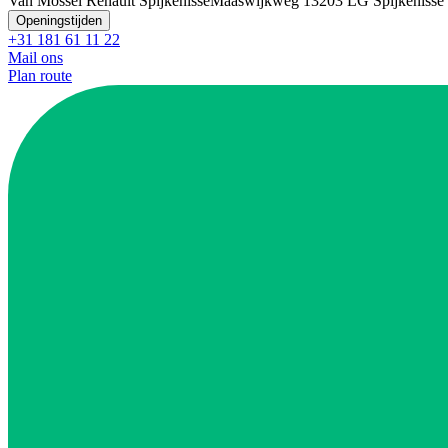
Van Mossel Renault Spijkenisse
Maaswijkweg 1
3203 LG Spijkenisse
Openingstijden
+31 181 61 11 22
Mail ons
Plan route