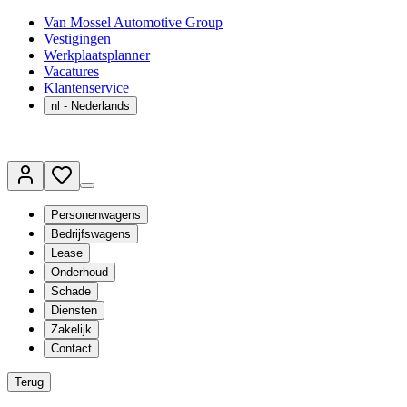
Van Mossel Automotive Group
Vestigingen
Werkplaatsplanner
Vacatures
Klantenservice
nl
- Nederlands
Personenwagens
Bedrijfswagens
Lease
Onderhoud
Schade
Diensten
Zakelijk
Contact
Terug