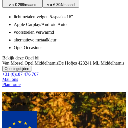
v.a.
€ 299
/maand
v.a.
€ 304
/maand
lichtmetalen velgen 5-spaaks 16"
Apple Carplay/Android Auto
voorstoelen verwarmd
alternatieve metaalkleur
Opel Occasions
Bekijk deze Opel bij
Van Mossel Opel Middelharnis
De Hofjes 42
3241 ML Middelharnis
Openingstijden
+31 (0)187 476 767
Mail ons
Plan route
Weten wat je huidige auto waard is?
Bereken je inruilwaarde