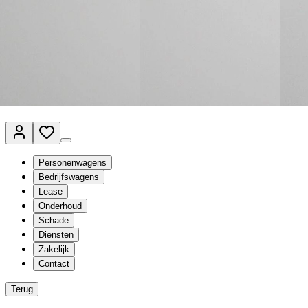
Van Mossel Automotive Group
Vestigingen
Werkplaatsplanner
Vacatures
Klantenservice
nl
- Nederlands
Personenwagens
Bedrijfswagens
Lease
Onderhoud
Schade
Diensten
Zakelijk
Contact
Terug