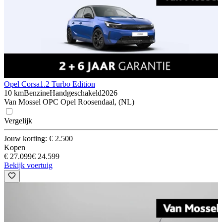
Opel Corsa
1.2 Turbo Edition
10 km
Benzine
Handgeschakeld
2026
Van Mossel OPC Opel Roosendaal, (NL)
Vergelijk
Jouw korting: € 2.500
Kopen
€ 27.099
€ 24.599
Bekijk voertuig