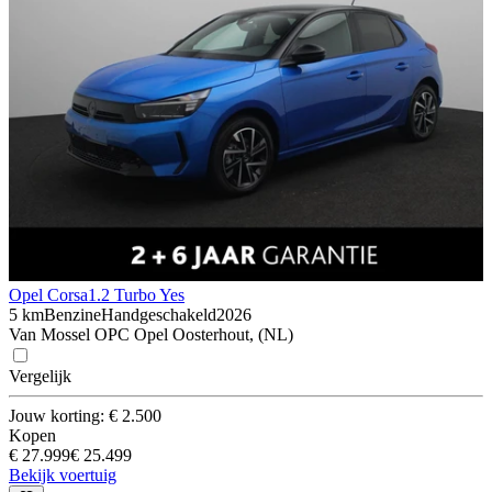
Opel Corsa
1.2 Turbo Yes
5 km
Benzine
Handgeschakeld
2026
Van Mossel OPC Opel Oosterhout, (NL)
Vergelijk
Jouw korting: € 2.500
Kopen
€ 27.999
€ 25.499
Bekijk voertuig