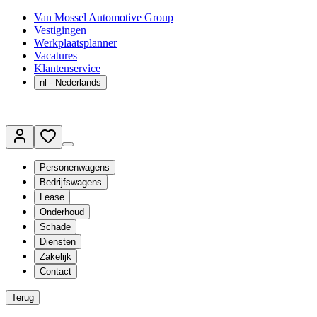
Van Mossel Automotive Group
Vestigingen
Werkplaatsplanner
Vacatures
Klantenservice
nl
- Nederlands
Personenwagens
Bedrijfswagens
Lease
Onderhoud
Schade
Diensten
Zakelijk
Contact
Terug