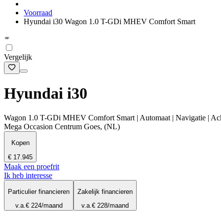
Voorraad
Hyundai i30 Wagon 1.0 T-GDi MHEV Comfort Smart
Vergelijk
Hyundai i30
Wagon 1.0 T-GDi MHEV Comfort Smart | Automaat | Navigatie | Achteru
Mega Occasion Centrum Goes, (NL)
Kopen
€ 17.945
Maak een proefrit
Ik heb interesse
Particulier financieren
Zakelijk financieren
v.a.
€ 224
/maand
v.a.
€ 228
/maand