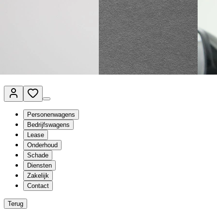
Van Mossel Automotive Group
Vestigingen
Werkplaatsplanner
Vacatures
Klantenservice
nl
- Nederlands
Personenwagens
Bedrijfswagens
Lease
Onderhoud
Schade
Diensten
Zakelijk
Contact
Terug