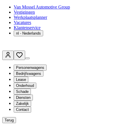
Van Mossel Automotive Group
Vestigingen
Werkplaatsplanner
Vacatures
Klantenservice
nl
- Nederlands
Personenwagens
Bedrijfswagens
Lease
Onderhoud
Schade
Diensten
Zakelijk
Contact
Terug