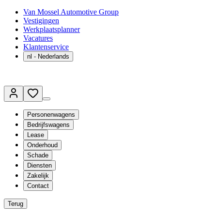
Van Mossel Automotive Group
Vestigingen
Werkplaatsplanner
Vacatures
Klantenservice
nl
- Nederlands
Personenwagens
Bedrijfswagens
Lease
Onderhoud
Schade
Diensten
Zakelijk
Contact
Terug