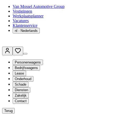
Van Mossel Automotive Group
Vestigingen
Werkplaatsplanner
Vacatures
Klantenservice
nl
- Nederlands
Personenwagens
Bedrijfswagens
Lease
Onderhoud
Schade
Diensten
Zakelijk
Contact
Terug