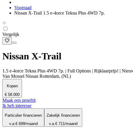
Voorraad
Nissan X-Trail 1.5 e-4orce Tekna Plus 4WD 7p.
Vergelijk
Nissan X-Trail
1.5 e-4orce Tekna Plus 4WD 7p. | Full Options | Rijklaarprijs! | Nieu
Van Mossel Nissan Rotterdam, (NL)
Kopen
€ 58.000
Maak een proefrit
Ik heb interesse
Particulier financieren
Zakelijk financieren
v.a.
€ 699
/maand
v.a.
€ 711
/maand