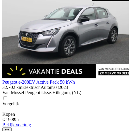
Peugeot e-208
EV Active Pack 50 kWh
32.702 km
Elektrisch
Automaat
2023
Van Mossel Peugeot Lisse-Hillegom, (NL)
Vergelijk
Kopen
€ 19.895
Bekijk voertuig