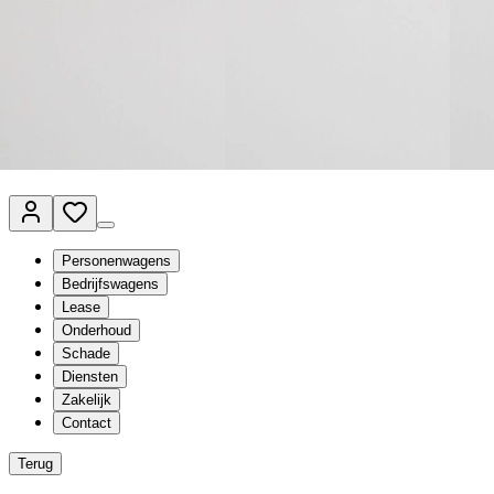
Van Mossel Automotive Group
Vestigingen
Werkplaatsplanner
Vacatures
Klantenservice
nl
- Nederlands
Personenwagens
Bedrijfswagens
Lease
Onderhoud
Schade
Diensten
Zakelijk
Contact
Terug