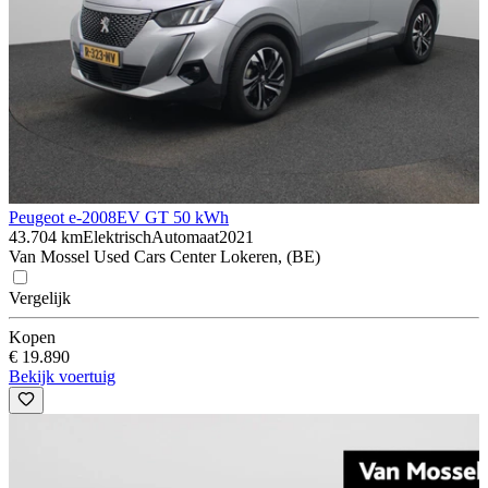
Peugeot e-2008
EV GT 50 kWh
43.704 km
Elektrisch
Automaat
2021
Van Mossel Used Cars Center Lokeren, (BE)
Vergelijk
Kopen
€ 19.890
Bekijk voertuig