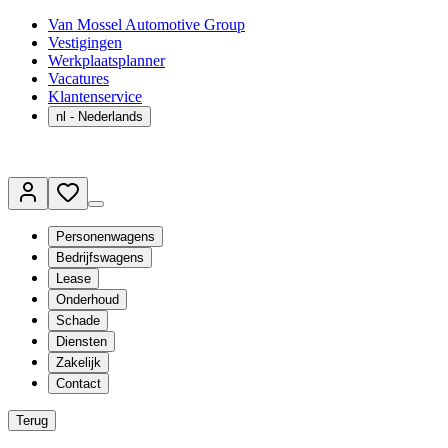
Van Mossel Automotive Group
Vestigingen
Werkplaatsplanner
Vacatures
Klantenservice
nl
- Nederlands
Personenwagens
Bedrijfswagens
Lease
Onderhoud
Schade
Diensten
Zakelijk
Contact
Terug