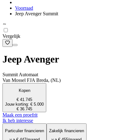
Voorraad
Jeep Avenger Summit
Vergelijk
Jeep Avenger
Summit Automaat
Van Mossel FJA Breda, (NL)
Kopen
€ 41.745
Jouw korting: € 5.000
€ 36.745
Maak een proefrit
Ik heb interesse
Particulier financieren
Zakelijk financieren
v.a.
€ 447
/maand
v.a.
€ 455
/maand