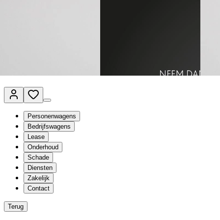
Van Mossel Automotive Group
Vestigingen
Werkplaatsplanner
Vacatures
Klantenservice
nl
- Nederlands
Personenwagens
Bedrijfswagens
Lease
Onderhoud
Schade
Diensten
Zakelijk
Contact
Terug