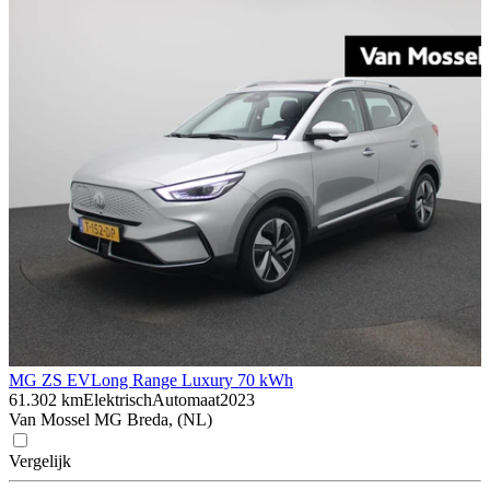
MG ZS EV
Long Range Luxury 70 kWh
61.302 km
Elektrisch
Automaat
2023
Van Mossel MG Breda, (NL)
Vergelijk