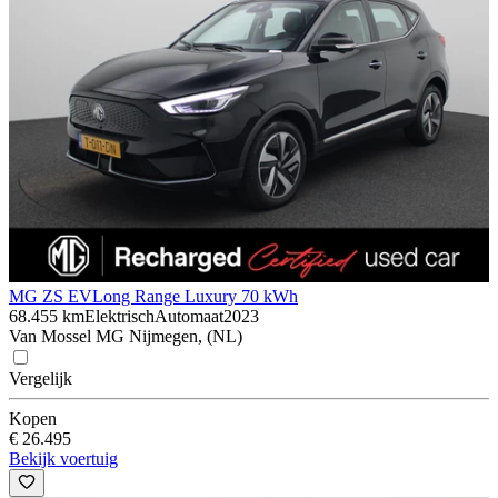
MG ZS EV
Long Range Luxury 70 kWh
68.455 km
Elektrisch
Automaat
2023
Van Mossel MG Nijmegen, (NL)
Vergelijk
Kopen
€ 26.495
Bekijk voertuig