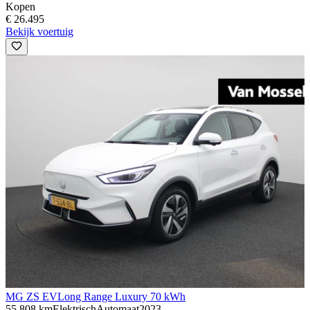
Kopen
€ 26.495
Bekijk voertuig
MG ZS EV
Long Range Luxury 70 kWh
55.808 km
Elektrisch
Automaat
2023