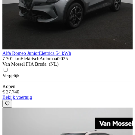
Alfa Romeo Junior
Elettrica 54 kWh
7.301 km
Elektrisch
Automaat
2025
Van Mossel FJA Breda, (NL)
Vergelijk
Kopen
€ 27.740
Bekijk voertuig