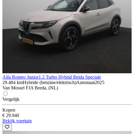
Alfa Romeo Junior
1.2 Turbo Hybrid Ibrida Speciale
29.484 km
Hybride (benzine/elektrisch)
Automaat
2025
Van Mossel FJA Breda, (NL)
Vergelijk
Kopen
€ 29.940
Bekijk voertuig