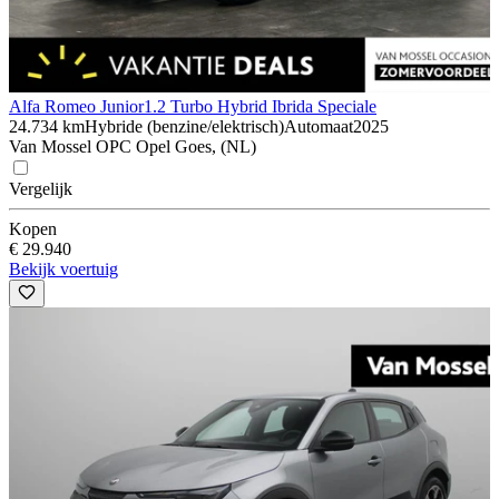
Alfa Romeo Junior
1.2 Turbo Hybrid Ibrida Speciale
24.734 km
Hybride (benzine/elektrisch)
Automaat
2025
Van Mossel OPC Opel Goes, (NL)
Vergelijk
Kopen
€ 29.940
Bekijk voertuig