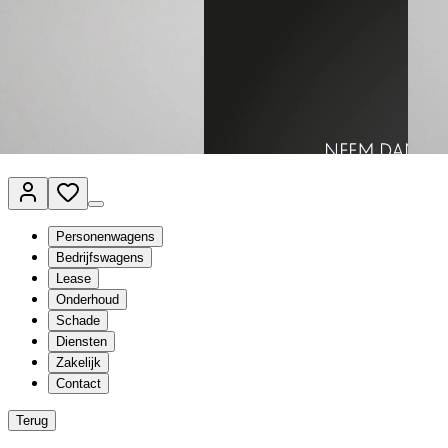
Van Mossel Automotive Group
Vestigingen
Werkplaatsplanner
Vacatures
Klantenservice
nl
- Nederlands
Personenwagens
Bedrijfswagens
Lease
Onderhoud
Schade
Diensten
Zakelijk
Contact
Terug