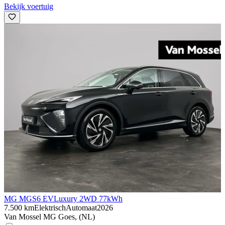
Bekijk voertuig
MG MGS6 EV
Luxury 2WD 77kWh
7.500 km
Elektrisch
Automaat
2026
Van Mossel MG Goes, (NL)