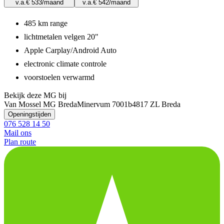
v.a.
€ 533
/maand
v.a.
€ 542
/maand
485 km range
lichtmetalen velgen 20"
Apple Carplay/Android Auto
electronic climate controle
voorstoelen verwarmd
Bekijk deze MG bij
Van Mossel MG Breda
Minervum 7001b
4817 ZL Breda
Openingstijden
076 528 14 50
Mail ons
Plan route