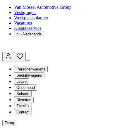
Van Mossel Automotive Group
Vestigingen
Werkplaatsplanner
Vacatures
Klantenservice
nl
- Nederlands
Personenwagens
Bedrijfswagens
Lease
Onderhoud
Schade
Diensten
Zakelijk
Contact
Terug