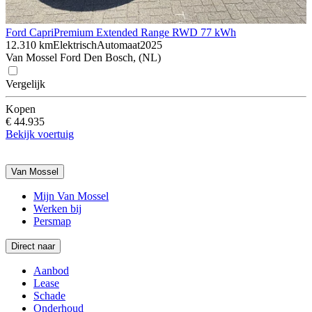
Ford Capri
Premium Extended Range RWD 77 kWh
12.310 km
Elektrisch
Automaat
2025
Van Mossel Ford Den Bosch, (NL)
Vergelijk
Kopen
€ 44.935
Bekijk voertuig
Van Mossel
Mijn Van Mossel
Werken bij
Persmap
Direct naar
Aanbod
Lease
Schade
Onderhoud