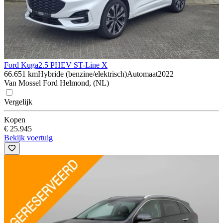
Ford Kuga
2.5 PHEV ST-Line X
66.651 km
Hybride (benzine/elektrisch)
Automaat
2022
Van Mossel Ford Helmond, (NL)
Vergelijk
Kopen
€ 25.945
Bekijk voertuig