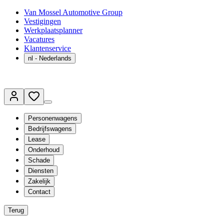
Van Mossel Automotive Group
Vestigingen
Werkplaatsplanner
Vacatures
Klantenservice
nl
- Nederlands
Personenwagens
Bedrijfswagens
Lease
Onderhoud
Schade
Diensten
Zakelijk
Contact
Terug