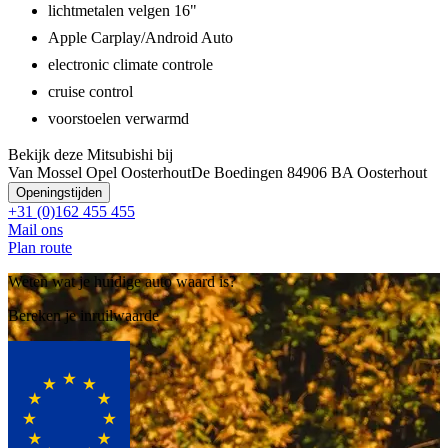
lichtmetalen velgen 16"
Apple Carplay/Android Auto
electronic climate controle
cruise control
voorstoelen verwarmd
Bekijk deze Mitsubishi bij
Van Mossel Opel Oosterhout
De Boedingen 8
4906 BA Oosterhout
Openingstijden
+31 (0)162 455 455
Mail ons
Plan route
Weten wat je huidige auto waard is?
Bereken je inruilwaarde