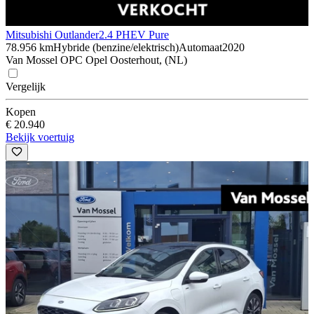
Mitsubishi Outlander
2.4 PHEV Pure
78.956 km
Hybride (benzine/elektrisch)
Automaat
2020
Van Mossel OPC Opel Oosterhout, (NL)
Vergelijk
Kopen
€ 20.940
Bekijk voertuig