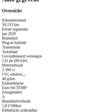
Overzicht
Kilometerstand
59.233 km
Eerste registratie
jun 2020
Brandstof
Plug-in hybride
Transmissie
Automaat
Gecombineerd vermogen
135 pk (99 kW)
Motorinhoud
2.360 cc
CO₂-uitstoot
40 g/km
Emissieklasse
Euro 6d-TEMP
Energielabel
A
Brandstofverbruik
1,8 l/100km
Elektrische actieradius