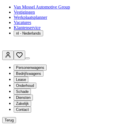
Van Mossel Automotive Group
Vestigingen
Werkplaatsplanner
Vacatures
Klantenservice
nl
- Nederlands
Personenwagens
Bedrijfswagens
Lease
Onderhoud
Schade
Diensten
Zakelijk
Contact
Terug