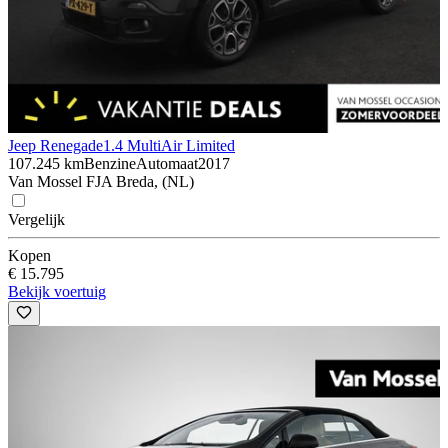
Jeep Renegade
1.4 MultiAir Limited
107.245 km
Benzine
Automaat
2017
Van Mossel FJA Breda, (NL)
Vergelijk
Kopen
€ 15.795
Bekijk voertuig