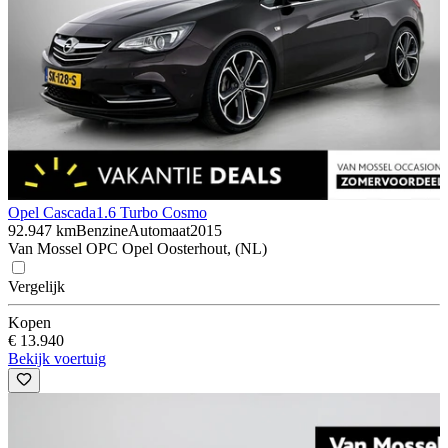
Opel Cascada
1.6 Turbo Cosmo
92.947 km
Benzine
Automaat
2015
Van Mossel OPC Opel Oosterhout, (NL)
Vergelijk
Kopen
€ 13.940
Bekijk voertuig