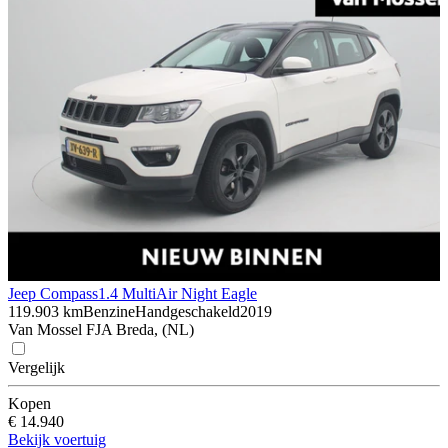
Jeep Compass
1.4 MultiAir Night Eagle
119.903 km
Benzine
Handgeschakeld
2019
Van Mossel FJA Breda, (NL)
Vergelijk
Kopen
€ 14.940
Bekijk voertuig