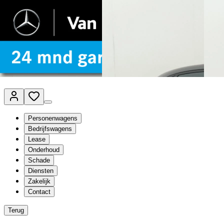
Van Mossel Automotive Group
Vestigingen
Werkplaatsplanner
Vacatures
Klantenservice
nl
- Nederlands
Personenwagens
Bedrijfswagens
Lease
Onderhoud
Schade
Diensten
Zakelijk
Contact
Terug