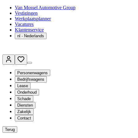
Van Mossel Automotive Group
Vestigingen
Werkplaatsplanner
Vacatures
Klantenservice
nl
- Nederlands
Personenwagens
Bedrijfswagens
Lease
Onderhoud
Schade
Diensten
Zakelijk
Contact
Terug