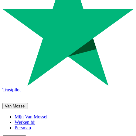
Trustpilot
Van Mossel
Mijn Van Mossel
Werken bij
Persmap