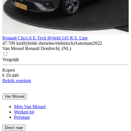
Renault Clio
1.6 E-Tech Hybrid 145 R.S. Line
47.709 km
Hybride (benzine/elektrisch)
Automaat
2022
Van Mossel Renault Dordrecht, (NL)
Vergelijk
Kopen
€ 19.440
Bekijk voertuig
Van Mossel
Mijn Van Mossel
Werken bij
Persmap
Direct naar