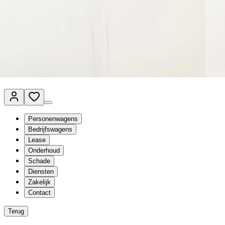
Van Mossel Automotive Group
Vestigingen
Werkplaatsplanner
Vacatures
Klantenservice
nl
- Nederlands
Personenwagens
Bedrijfswagens
Lease
Onderhoud
Schade
Diensten
Zakelijk
Contact
Terug