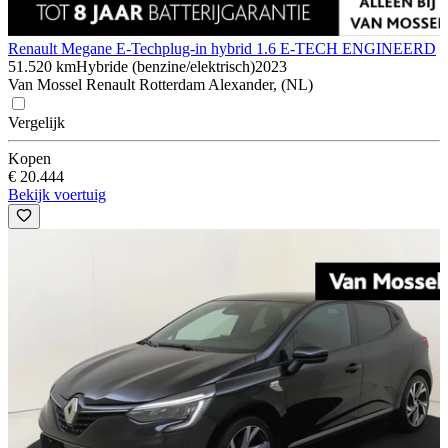
Renault Megane E-Tech
plug-in hybrid 1.6 E-TECH ENGINEERD
51.520 km
Hybride (benzine/elektrisch)
2023
Van Mossel Renault Rotterdam Alexander, (NL)
Vergelijk
Kopen
€ 20.444
Bekijk voertuig