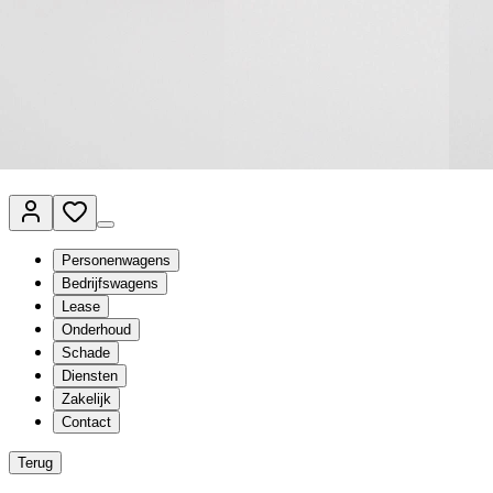
Van Mossel Automotive Group
Vestigingen
Werkplaatsplanner
Vacatures
Klantenservice
nl
- Nederlands
Personenwagens
Bedrijfswagens
Lease
Onderhoud
Schade
Diensten
Zakelijk
Contact
Terug