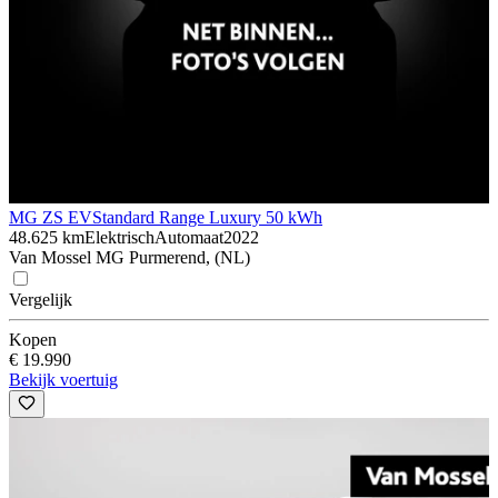
MG ZS EV
Standard Range Luxury 50 kWh
48.625 km
Elektrisch
Automaat
2022
Van Mossel MG Purmerend, (NL)
Vergelijk
Kopen
€ 19.990
Bekijk voertuig