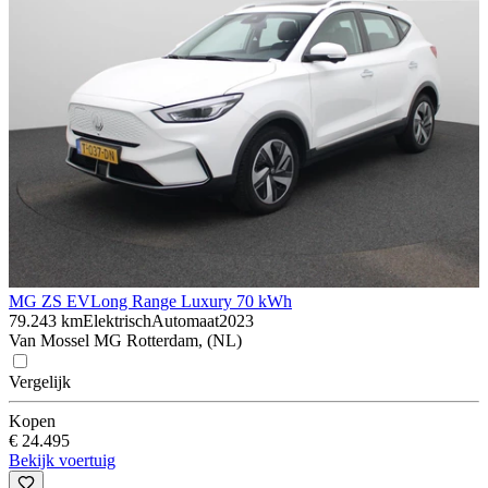
MG ZS EV
Long Range Luxury 70 kWh
79.243 km
Elektrisch
Automaat
2023
Van Mossel MG Rotterdam, (NL)
Vergelijk
Kopen
€ 24.495
Bekijk voertuig