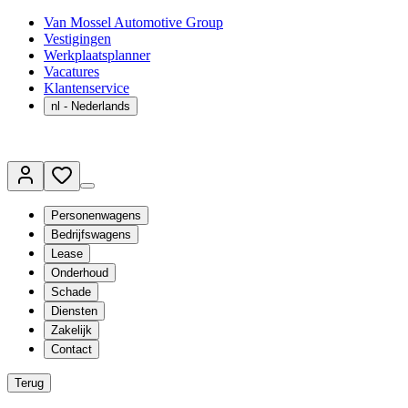
Van Mossel Automotive Group
Vestigingen
Werkplaatsplanner
Vacatures
Klantenservice
nl
- Nederlands
Personenwagens
Bedrijfswagens
Lease
Onderhoud
Schade
Diensten
Zakelijk
Contact
Terug