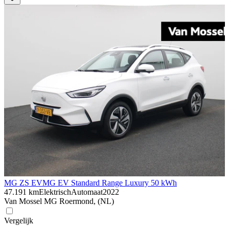
MG ZS EV
MG EV Standard Range Luxury 50 kWh
47.191 km
Elektrisch
Automaat
2022
Van Mossel MG Roermond, (NL)
Vergelijk