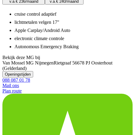
v.a.
€ 236
/maand
v.a.
€ 240
/maand
cruise control adaptief
lichtmetalen velgen 17"
Apple Carplay/Android Auto
electronic climate controle
Autonomous Emergency Braking
Bekijk deze MG bij
Van Mossel MG Nijmegen
Rietgraaf 5
6678 PJ Oosterhout
(Gelderland)
Openingstijden
088 087 01 78
Mail ons
Plan route