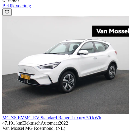
€ 19.990
Bekijk voertuig
MG ZS EV
MG EV Standard Range Luxury 50 kWh
47.191 km
Elektrisch
Automaat
2022
Van Mossel MG Roermond, (NL)