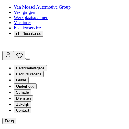
Van Mossel Automotive Group
Vestigingen
Werkplaatsplanner
Vacatures
Klantenservice
nl
- Nederlands
Personenwagens
Bedrijfswagens
Lease
Onderhoud
Schade
Diensten
Zakelijk
Contact
Terug