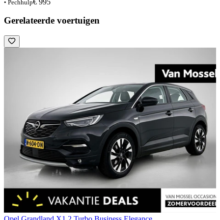
€ 995
• Pechhulp
Gerelateerde voertuigen
Opel Grandland X
1.2 Turbo Business Elegance