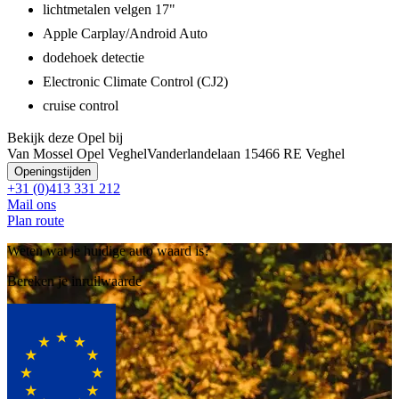
lichtmetalen velgen 17"
Apple Carplay/Android Auto
dodehoek detectie
Electronic Climate Control (CJ2)
cruise control
Bekijk deze Opel bij
Van Mossel Opel Veghel
Vanderlandelaan 1
5466 RE Veghel
Openingstijden
+31 (0)413 331 212
Mail ons
Plan route
Weten wat je huidige auto waard is?
Bereken je inruilwaarde