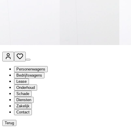
Van Mossel Automotive Group
Vestigingen
Werkplaatsplanner
Vacatures
Klantenservice
nl
- Nederlands
Personenwagens
Bedrijfswagens
Lease
Onderhoud
Schade
Diensten
Zakelijk
Contact
Terug