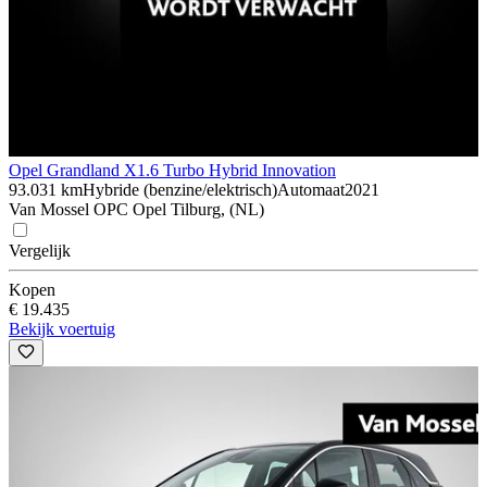
Opel Grandland X
1.6 Turbo Hybrid Innovation
93.031 km
Hybride (benzine/elektrisch)
Automaat
2021
Van Mossel OPC Opel Tilburg, (NL)
Vergelijk
Kopen
€ 19.435
Bekijk voertuig