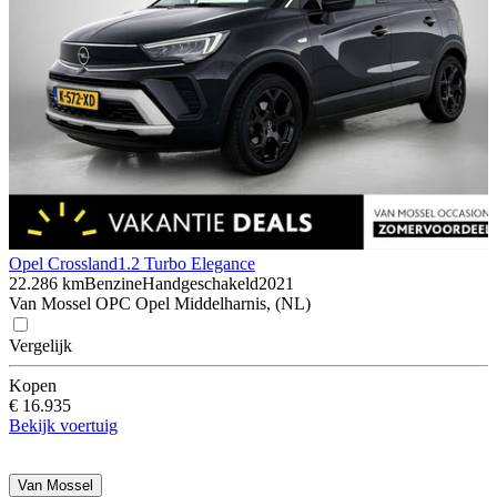
Opel Crossland
1.2 Turbo Elegance
22.286 km
Benzine
Handgeschakeld
2021
Van Mossel OPC Opel Middelharnis, (NL)
Vergelijk
Kopen
€ 16.935
Bekijk voertuig
Van Mossel