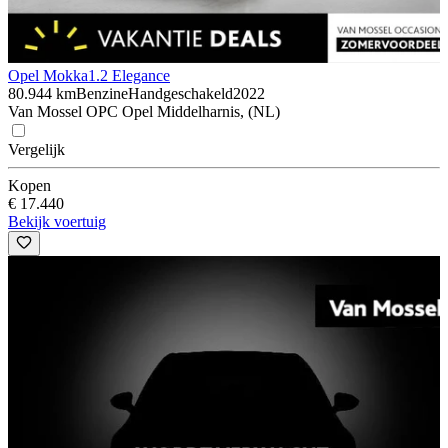
Opel Mokka
1.2 Elegance
80.944 km
Benzine
Handgeschakeld
2022
Van Mossel OPC Opel Middelharnis, (NL)
Vergelijk
Kopen
€ 17.440
Bekijk voertuig