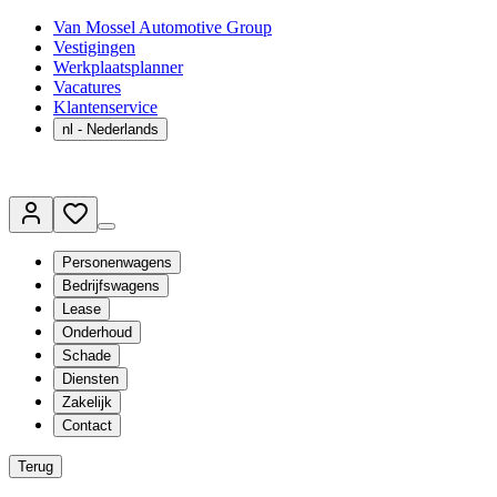
Van Mossel Automotive Group
Vestigingen
Werkplaatsplanner
Vacatures
Klantenservice
nl
- Nederlands
Personenwagens
Bedrijfswagens
Lease
Onderhoud
Schade
Diensten
Zakelijk
Contact
Terug