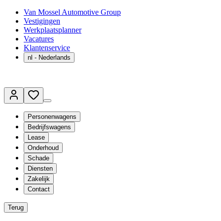
Van Mossel Automotive Group
Vestigingen
Werkplaatsplanner
Vacatures
Klantenservice
nl
- Nederlands
Personenwagens
Bedrijfswagens
Lease
Onderhoud
Schade
Diensten
Zakelijk
Contact
Terug