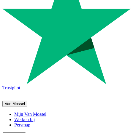
Trustpilot
Van Mossel
Mijn Van Mossel
Werken bij
Persmap