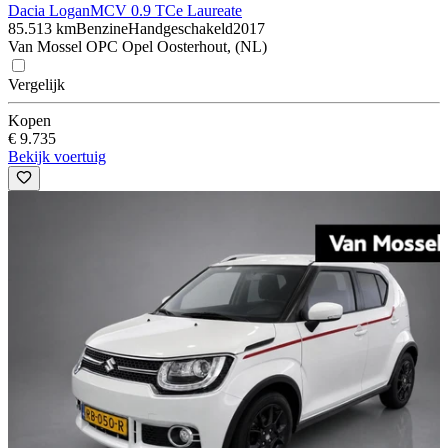
Dacia Logan
MCV 0.9 TCe Laureate
85.513 km
Benzine
Handgeschakeld
2017
Van Mossel OPC Opel Oosterhout, (NL)
Vergelijk
Kopen
€ 9.735
Bekijk voertuig