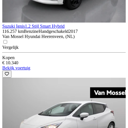
Suzuki Ignis
1.2 Stijl Smart Hybrid
116.257 km
Benzine
Handgeschakeld
2017
Van Mossel Hyundai Heerenveen, (NL)
Vergelijk
Kopen
€ 10.340
Bekijk voertuig