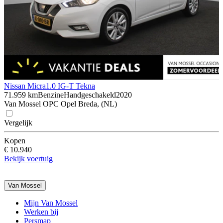
Nissan Micra
1.0 IG-T Tekna
71.959 km
Benzine
Handgeschakeld
2020
Van Mossel OPC Opel Breda, (NL)
Vergelijk
Kopen
€ 10.940
Bekijk voertuig
Van Mossel
Mijn Van Mossel
Werken bij
Persmap