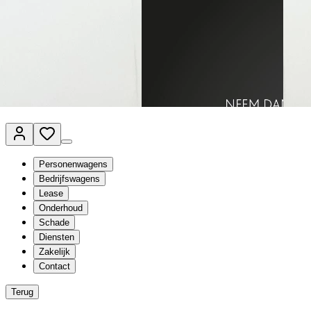
Van Mossel Automotive Group
Vestigingen
Werkplaatsplanner
Vacatures
Klantenservice
nl
- Nederlands
Personenwagens
Bedrijfswagens
Lease
Onderhoud
Schade
Diensten
Zakelijk
Contact
Terug