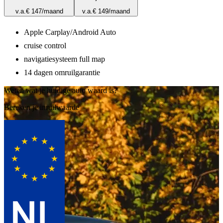
v.a.
€ 147
/maand
v.a.
€ 149
/maand
Apple Carplay/Android Auto
cruise control
navigatiesysteem full map
14 dagen omruilgarantie
Weten wat je huidige auto waard is?
Bereken je inruilwaarde