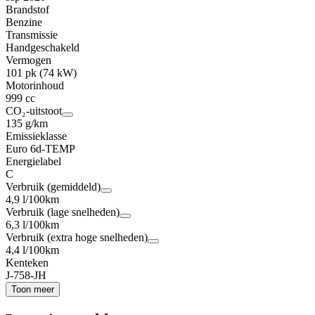
Brandstof
Benzine
Transmissie
Handgeschakeld
Vermogen
101 pk (74 kW)
Motorinhoud
999 cc
CO₂-uitstoot
135 g/km
Emissieklasse
Euro 6d-TEMP
Energielabel
C
Verbruik (gemiddeld)
4,9 l/100km
Verbruik (lage snelheden)
6,3 l/100km
Verbruik (extra hoge snelheden)
4,4 l/100km
Kenteken
J-758-JH
Toon meer