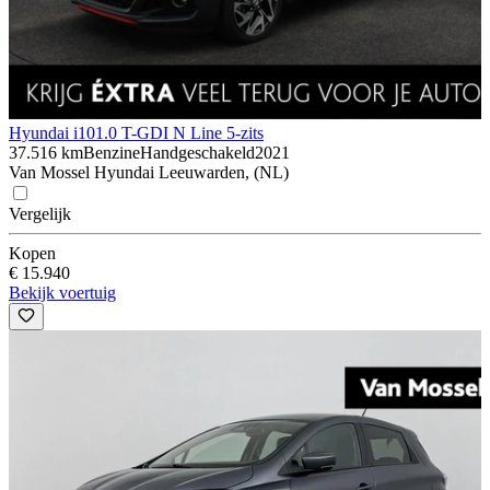
Hyundai i10
1.0 T-GDI N Line 5-zits
37.516 km
Benzine
Handgeschakeld
2021
Van Mossel Hyundai Leeuwarden, (NL)
Vergelijk
Kopen
€ 15.940
Bekijk voertuig