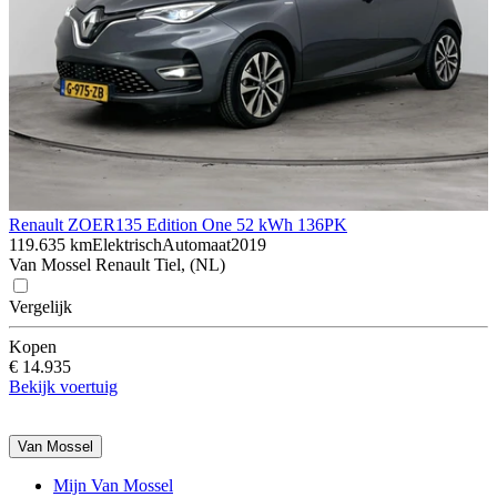
Renault ZOE
R135 Edition One 52 kWh 136PK
119.635 km
Elektrisch
Automaat
2019
Van Mossel Renault Tiel, (NL)
Vergelijk
Kopen
€ 14.935
Bekijk voertuig
Van Mossel
Mijn Van Mossel