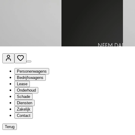
Van Mossel Automotive Group
Vestigingen
Werkplaatsplanner
Vacatures
Klantenservice
nl
- Nederlands
Personenwagens
Bedrijfswagens
Lease
Onderhoud
Schade
Diensten
Zakelijk
Contact
Terug