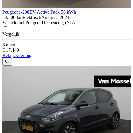
Peugeot e-208
EV Active Pack 50 kWh
53.500 km
Elektrisch
Automaat
2023
Van Mossel Peugeot Heemstede, (NL)
Vergelijk
Kopen
€ 17.440
Bekijk voertuig