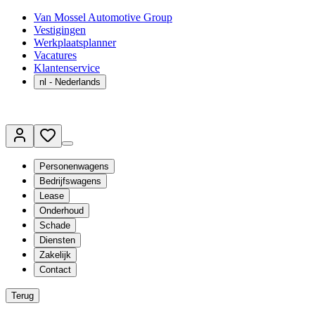
Van Mossel Automotive Group
Vestigingen
Werkplaatsplanner
Vacatures
Klantenservice
nl
- Nederlands
Personenwagens
Bedrijfswagens
Lease
Onderhoud
Schade
Diensten
Zakelijk
Contact
Terug