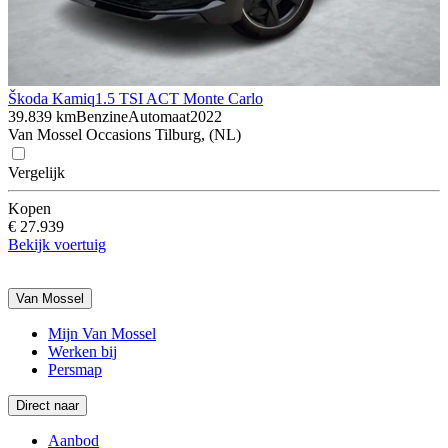
Škoda Kamiq
1.5 TSI ACT Monte Carlo
39.839 km
Benzine
Automaat
2022
Van Mossel Occasions Tilburg, (NL)
Vergelijk
Kopen
€ 27.939
Bekijk voertuig
Van Mossel
Mijn Van Mossel
Werken bij
Persmap
Direct naar
Aanbod