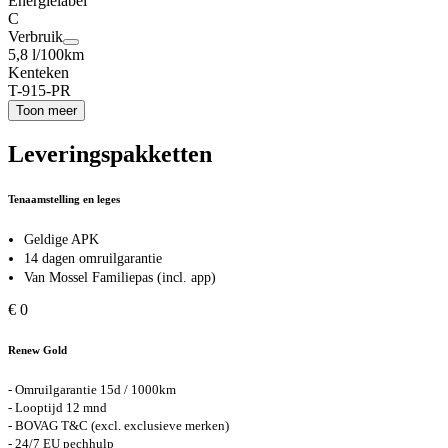
Energielabel
C
Verbruik
5,8 l/100km
Kenteken
T-915-PR
Toon meer
Leveringspakketten
Tenaamstelling en leges
Geldige APK
14 dagen omruilgarantie
Van Mossel Familiepas (incl. app)
€ 0
Renew Gold
- Omruilgarantie 15d / 1000km
- Looptijd 12 mnd
- BOVAG T&C (excl. exclusieve merken)
- 24/7 EU pechhulp