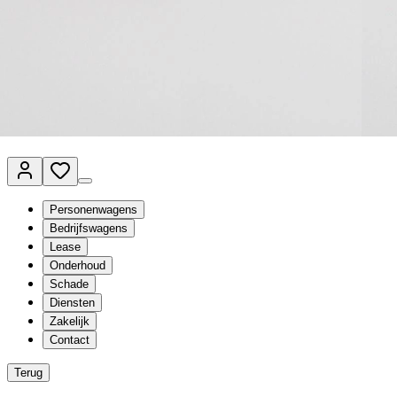
Van Mossel Automotive Group
Vestigingen
Werkplaatsplanner
Vacatures
Klantenservice
nl
- Nederlands
Personenwagens
Bedrijfswagens
Lease
Onderhoud
Schade
Diensten
Zakelijk
Contact
Terug