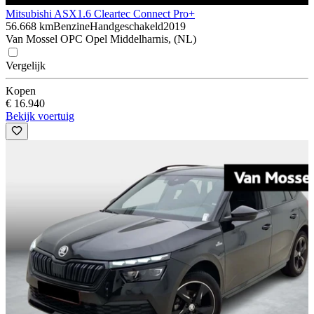
Mitsubishi ASX
1.6 Cleartec Connect Pro+
56.668 km
Benzine
Handgeschakeld
2019
Van Mossel OPC Opel Middelharnis, (NL)
Vergelijk
Kopen
€ 16.940
Bekijk voertuig