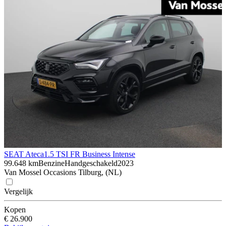
SEAT Ateca
1.5 TSI FR Business Intense
99.648 km
Benzine
Handgeschakeld
2023
Van Mossel Occasions Tilburg, (NL)
Vergelijk
Kopen
€ 26.900