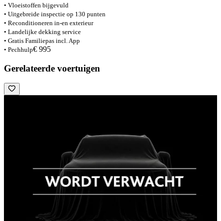
• Vloeistoffen bijgevuld
• Uitgebreide inspectie op 130 punten
• Reconditioneren in-en exterieur
• Landelijke dekking service
• Gratis Familiepas incl. App
€ 995
• Pechhulp
Gerelateerde voertuigen