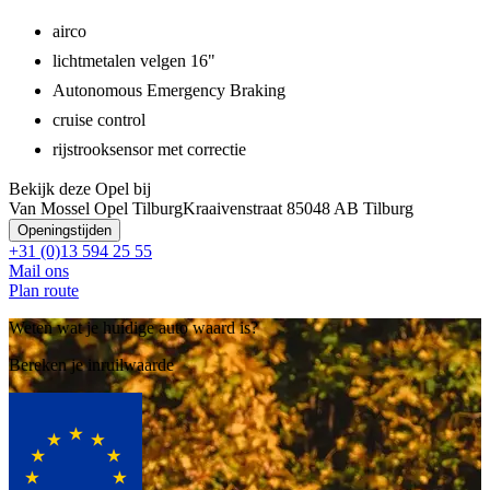
airco
lichtmetalen velgen 16"
Autonomous Emergency Braking
cruise control
rijstrooksensor met correctie
Bekijk deze Opel bij
Van Mossel Opel Tilburg
Kraaivenstraat 8
5048 AB Tilburg
Openingstijden
+31 (0)13 594 25 55
Mail ons
Plan route
Weten wat je huidige auto waard is?
Bereken je inruilwaarde