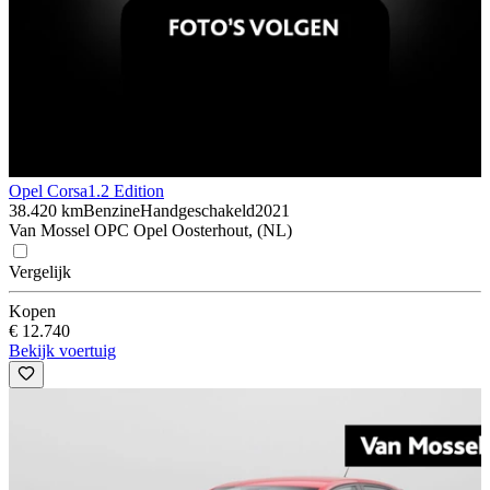
Opel Corsa
1.2 Edition
38.420 km
Benzine
Handgeschakeld
2021
Van Mossel OPC Opel Oosterhout, (NL)
Vergelijk
Kopen
€ 12.740
Bekijk voertuig