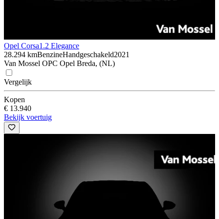
Opel Corsa
1.2 Elegance
28.294 km
Benzine
Handgeschakeld
2021
Van Mossel OPC Opel Breda, (NL)
Vergelijk
Kopen
€ 13.940
Bekijk voertuig