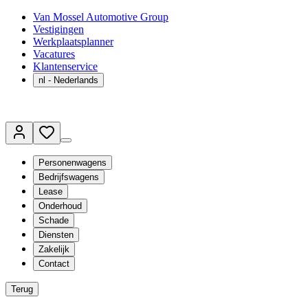
Van Mossel Automotive Group
Vestigingen
Werkplaatsplanner
Vacatures
Klantenservice
nl
- Nederlands
Personenwagens
Bedrijfswagens
Lease
Onderhoud
Schade
Diensten
Zakelijk
Contact
Terug