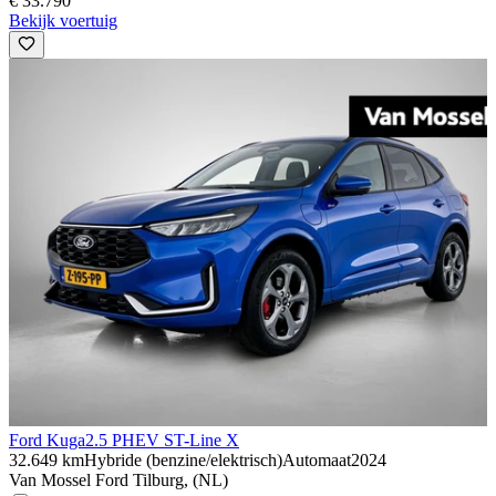
€ 33.790
Bekijk voertuig
Ford Kuga
2.5 PHEV ST-Line X
32.649 km
Hybride (benzine/elektrisch)
Automaat
2024
Van Mossel Ford Tilburg, (NL)