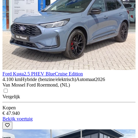
Ford Kuga
2.5 PHEV BlueCruise Edition
4.100 km
Hybride (benzine/elektrisch)
Automaat
2026
Van Mossel Ford Roermond, (NL)
Vergelijk
Kopen
€ 47.940
Bekijk voertuig