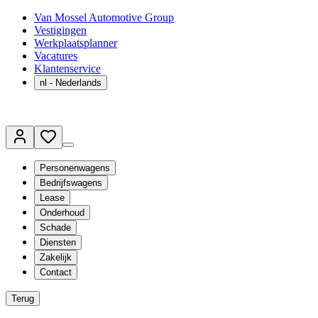
Van Mossel Automotive Group
Vestigingen
Werkplaatsplanner
Vacatures
Klantenservice
nl
- Nederlands
Personenwagens
Bedrijfswagens
Lease
Onderhoud
Schade
Diensten
Zakelijk
Contact
Terug