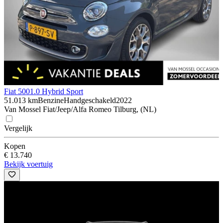
Fiat 500
1.0 Hybrid Sport
51.013 km
Benzine
Handgeschakeld
2022
Van Mossel Fiat/Jeep/Alfa Romeo Tilburg, (NL)
Vergelijk
Kopen
€ 13.740
Bekijk voertuig