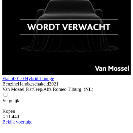
Fiat 500
1.0 Hybrid Lounge
Benzine
Handgeschakeld
2021
Van Mossel Fiat/Jeep/Alfa Romeo Tilburg, (NL)
Vergelijk
Kopen
€ 11.440
Bekijk voertuig