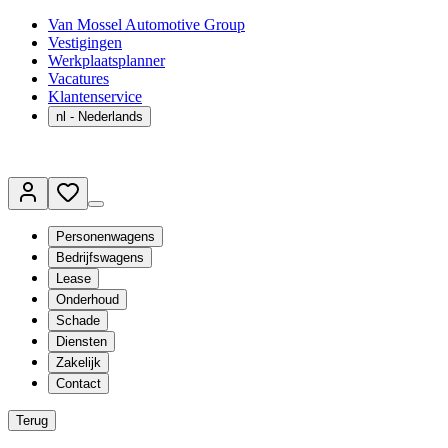
Van Mossel Automotive Group
Vestigingen
Werkplaatsplanner
Vacatures
Klantenservice
nl
- Nederlands
Personenwagens
Bedrijfswagens
Lease
Onderhoud
Schade
Diensten
Zakelijk
Contact
Terug