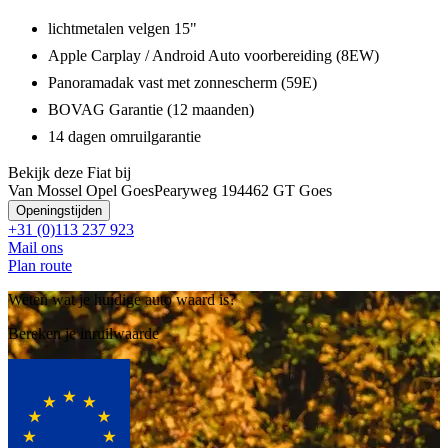
lichtmetalen velgen 15"
Apple Carplay / Android Auto voorbereiding (8EW)
Panoramadak vast met zonnescherm (59E)
BOVAG Garantie (12 maanden)
14 dagen omruilgarantie
Bekijk deze Fiat bij
Van Mossel Opel Goes
Pearyweg 19
4462 GT Goes
Openingstijden
+31 (0)113 237 923
Mail ons
Plan route
Weten wat je huidige auto waard is?
Bereken je inruilwaarde