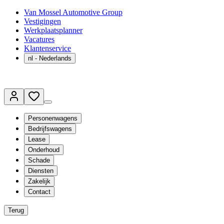
Van Mossel Automotive Group
Vestigingen
Werkplaatsplanner
Vacatures
Klantenservice
nl
- Nederlands
Personenwagens
Bedrijfswagens
Lease
Onderhoud
Schade
Diensten
Zakelijk
Contact
Terug