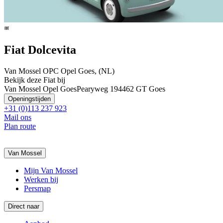
Fiat Dolcevita
Van Mossel OPC Opel Goes, (NL)
Bekijk deze Fiat bij
Van Mossel Opel Goes
Pearyweg 19
4462 GT Goes
Openingstijden
+31 (0)113 237 923
Mail ons
Plan route
Van Mossel
Mijn Van Mossel
Werken bij
Persmap
Direct naar