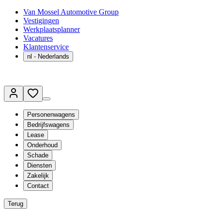
Van Mossel Automotive Group
Vestigingen
Werkplaatsplanner
Vacatures
Klantenservice
nl
- Nederlands
Personenwagens
Bedrijfswagens
Lease
Onderhoud
Schade
Diensten
Zakelijk
Contact
Terug