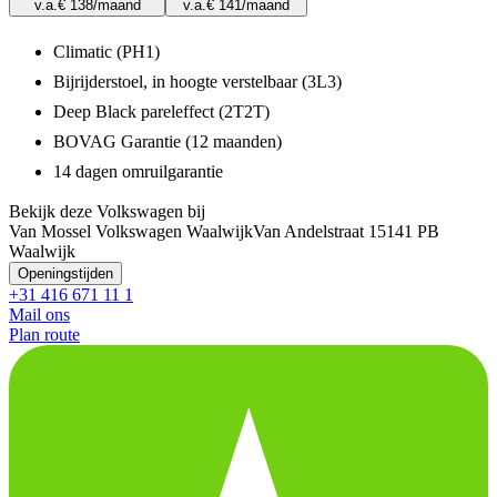
v.a.
€ 138
/maand
v.a.
€ 141
/maand
Climatic (PH1)
Bijrijderstoel, in hoogte verstelbaar (3L3)
Deep Black pareleffect (2T2T)
BOVAG Garantie (12 maanden)
14 dagen omruilgarantie
Bekijk deze Volkswagen bij
Van Mossel Volkswagen Waalwijk
Van Andelstraat 1
5141 PB
Waalwijk
Openingstijden
+31 416 671 11 1
Mail ons
Plan route