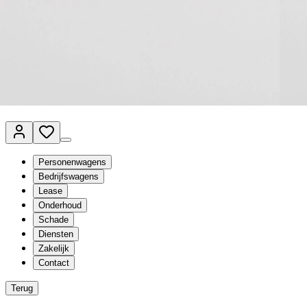
Van Mossel Automotive Group
Vestigingen
Werkplaatsplanner
Vacatures
Klantenservice
nl
- Nederlands
Personenwagens
Bedrijfswagens
Lease
Onderhoud
Schade
Diensten
Zakelijk
Contact
Terug