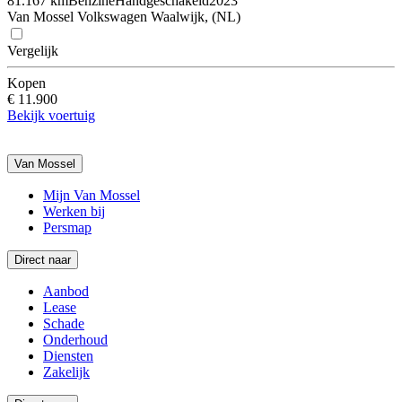
81.167 km
Benzine
Handgeschakeld
2023
Van Mossel Volkswagen Waalwijk, (NL)
Vergelijk
Kopen
€ 11.900
Bekijk voertuig
Van Mossel
Mijn Van Mossel
Werken bij
Persmap
Direct naar
Aanbod
Lease
Schade
Onderhoud
Diensten
Zakelijk