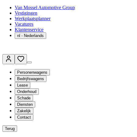
Van Mossel Automotive Group
Vestigingen
Werkplaatsplanner
Vacatures
Klantenservice
nl
- Nederlands
Personenwagens
Bedrijfswagens
Lease
Onderhoud
Schade
Diensten
Zakelijk
Contact
Terug