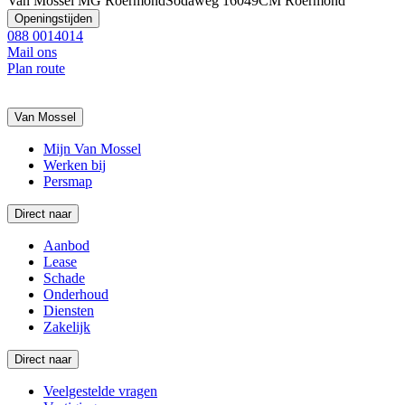
Van Mossel MG Roermond
Sodaweg 1
6049CM Roermond
Openingstijden
088 0014014
Mail ons
Plan route
Van Mossel
Mijn Van Mossel
Werken bij
Persmap
Direct naar
Aanbod
Lease
Schade
Onderhoud
Diensten
Zakelijk
Direct naar
Veelgestelde vragen