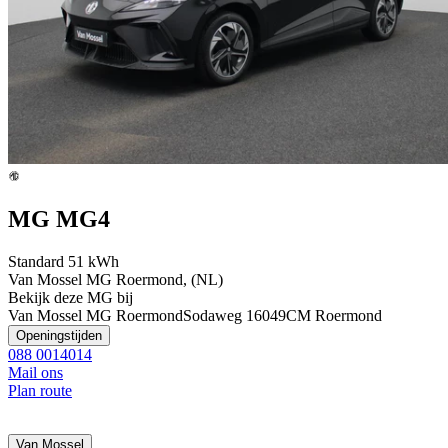
MG MG4
Standard 51 kWh
Van Mossel MG Roermond, (NL)
Bekijk deze MG bij
Van Mossel MG Roermond
Sodaweg 1
6049CM Roermond
Openingstijden
088 0014014
Mail ons
Plan route
Van Mossel