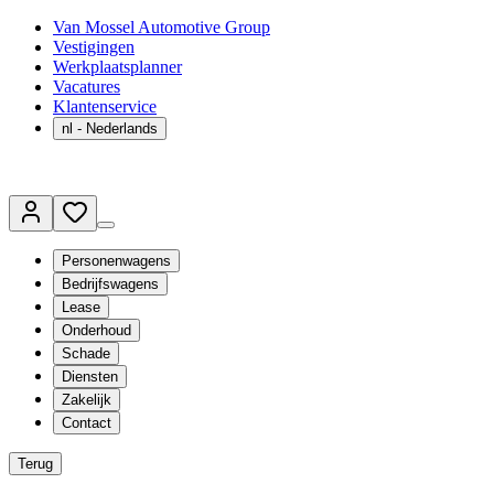
Van Mossel Automotive Group
Vestigingen
Werkplaatsplanner
Vacatures
Klantenservice
nl
- Nederlands
Personenwagens
Bedrijfswagens
Lease
Onderhoud
Schade
Diensten
Zakelijk
Contact
Terug