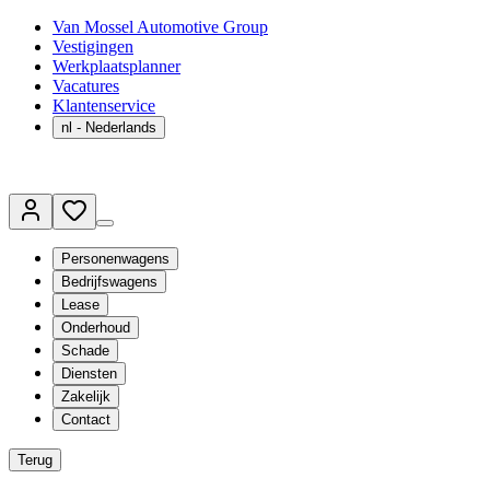
Van Mossel Automotive Group
Vestigingen
Werkplaatsplanner
Vacatures
Klantenservice
nl
- Nederlands
Personenwagens
Bedrijfswagens
Lease
Onderhoud
Schade
Diensten
Zakelijk
Contact
Terug