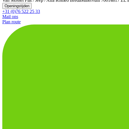
Van Mossel Fiat / Jeep / Alfa Romeo Breda
Minervum 7001
4817 ZL 
Openingstijden
+31 (0)76 522 25 33
Mail ons
Plan route