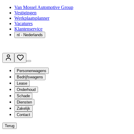
Van Mossel Automotive Group
Vestigingen
Werkplaatsplanner
Vacatures
Klantenservice
nl
- Nederlands
Personenwagens
Bedrijfswagens
Lease
Onderhoud
Schade
Diensten
Zakelijk
Contact
Terug