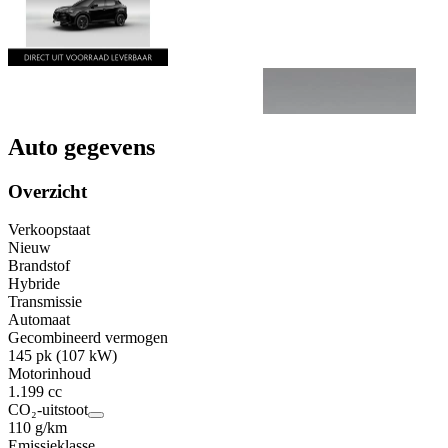
Auto gegevens
Overzicht
Verkoopstaat
Nieuw
Brandstof
Hybride
Transmissie
Automaat
Gecombineerd vermogen
145 pk (107 kW)
Motorinhoud
1.199 cc
CO₂-uitstoot
110 g/km
Emissieklasse