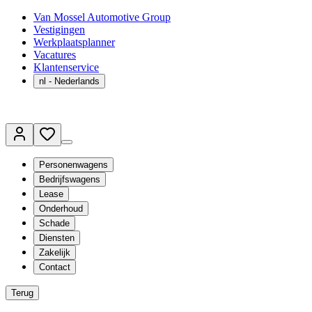
Van Mossel Automotive Group
Vestigingen
Werkplaatsplanner
Vacatures
Klantenservice
nl
- Nederlands
Personenwagens
Bedrijfswagens
Lease
Onderhoud
Schade
Diensten
Zakelijk
Contact
Terug