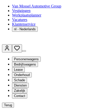
Van Mossel Automotive Group
Vestigingen
Werkplaatsplanner
Vacatures
Klantenservice
nl
- Nederlands
Personenwagens
Bedrijfswagens
Lease
Onderhoud
Schade
Diensten
Zakelijk
Contact
Terug