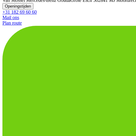
Van Mossel Mercedes-Benz Gouda
Grote Esch 50
2841 MJ Moordrec
Openingstijden
+31 182 69 60 60
Mail ons
Plan route